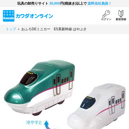
玩具の卸売りサイト
30,000
円(税抜き)以上で
送料当社負担！
ログイン
新規登録
トップ
＞ おふろDEミニカー E5系新幹線 はやぶさ