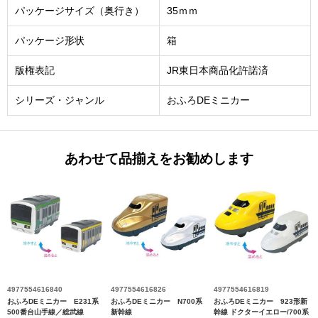
パッケージサイズ（奥行き）
35ｍｍ
パッケージ形状
箱
版権表記
JR東日本商品化許諾済
シリーズ・ジャンル
おふろDEミニカー
あわせて品揃えをお勧めします
4977554616840
4977554616826
4977554616819
おふろDEミニカー E231系
おふろDEミニカー N700系
おふろDEミニカー 923形新
500番台山手線／総武線
新幹線
幹線 ドクターイエロー/700系