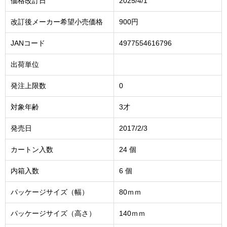
価格改訂日
2025/4/1
改訂後メーカー希望小売価格
900円
JANコード
4977554616796
出荷単位
発注上限数
0
対象年齢
3才
発売日
2017/2/3
カートン入数
24 個
内箱入数
6 個
パッケージサイズ（幅）
80ｍｍ
パッケージサイズ（高さ）
140ｍｍ