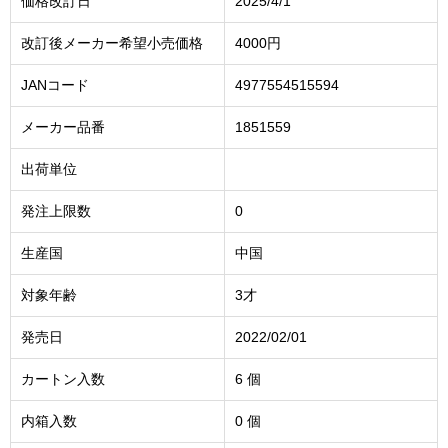
価格改訂日
2025/4/1
改訂後メーカー希望小売価格
4000円
JANコード
4977554515594
メーカー品番
1851559
出荷単位
発注上限数
0
生産国
中国
対象年齢
3才
発売日
2022/02/01
カートン入数
6 個
内箱入数
0 個