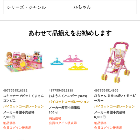
シリーズ・ジャンル
ﾒﾙちゃん
あわせて品揃えをお勧めします
4977554516362
4977554512838
4977554514955
スキャナーでピッ！くまさん
おようふくハンガー (NEW)
ﾒﾙちゃん おせわだいすきベビ
コンビニ
ーカー
パイロットコーポレーション
パイロットコーポレーション
パイロットコーポレーション
メーカー希望小売価格
メーカー希望小売価格
600円
メーカー希望小売価格
7,300円
6,300円
納品価格
納品価格
会員ログイン後表示
納品価格
会員ログイン後表示
会員ログイン後表示