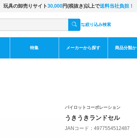
玩具の卸売りサイト
30,000
円(税抜き)以上で
送料当社負担！
絞り込み検索
特集
メーカーから探す
商品分類か
パイロットコーポレーション
うきうきランドセル
JANコード：4977554512487