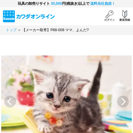
玩具の卸売りサイト
30,000
円(税抜き)以上で
送料当社負担！
ログイン
新規登録
トップ
＞ 【メーカー取寄】P88-008 ママ、よんだ?
Previous
Next