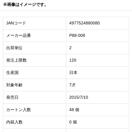
※画像はイメージです。
JANコード
4977524880080
メーカー品番
P88-008
出荷単位
2
発注上限数
120
生産国
日本
対象年齢
7才
発売日
2015/7/10
カートン入数
48 個
内箱入数
0 個