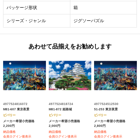
パッケージ形状
箱
シリーズ・ジャンル
ジグソーパズル
あわせて品揃えをお勧めします
4977524816072
4977524818724
4977524512530
M81-607 東京夜景
M81-872 姫路城
51-253 東京夜景
ビバリー
ビバリー
ビバリー
メーカー希望小売価格
メーカー希望小売価格
メーカー希望小売価格
2,200円
2,000円
2,800円
納品価格
納品価格
納品価格
会員ログイン後表示
会員ログイン後表示
会員ログイン後表示