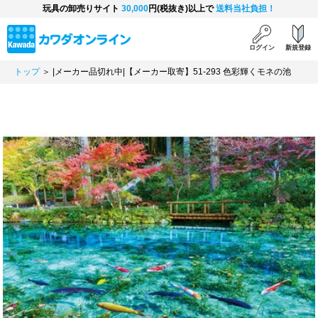
玩具の卸売りサイト
30,000
円(税抜き)以上で
送料当社負担！
ログイン
新規登録
トップ
＞ |メーカー品切れ中|【メーカー取寄】51-293 色彩輝くモネの池