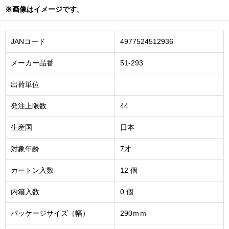
※画像はイメージです。
JANコード
4977524512936
メーカー品番
51-293
出荷単位
発注上限数
44
生産国
日本
対象年齢
7才
カートン入数
12 個
内箱入数
0 個
パッケージサイズ（幅）
290ｍｍ