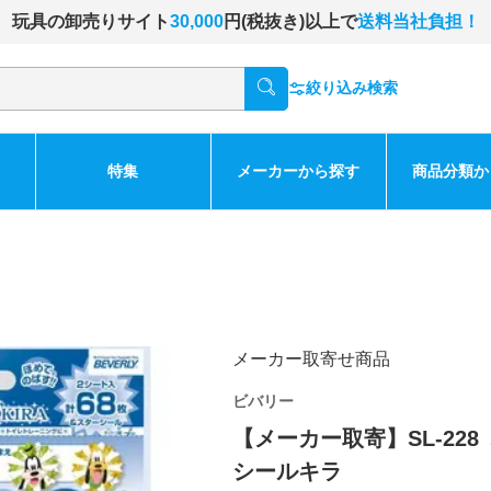
玩具の卸売りサイト
30,000
円(税抜き)以上で
送料当社負担！
絞り込み検索
特集
メーカーから探す
商品分類か
メーカー取寄せ商品
ビバリー
【メーカー取寄】SL-22
シールキラ