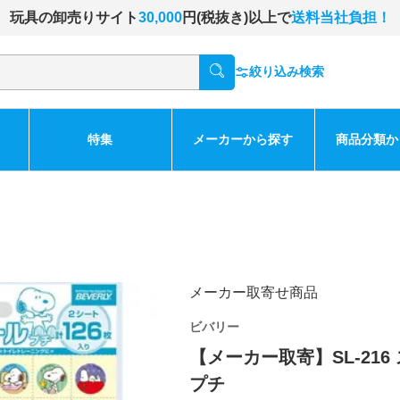
玩具の卸売りサイト
30,000
円(税抜き)以上で
送料当社負担！
絞り込み検索
特集
メーカーから探す
商品分類か
メーカー取寄せ商品
ビバリー
【メーカー取寄】SL-21
プチ