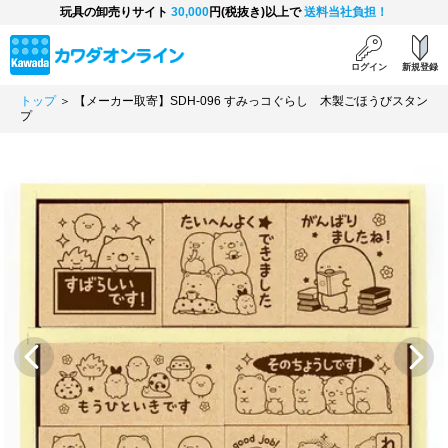
玩具の卸売りサイト
30,000
円(税抜き)以上で
送料当社負担！
ログイン
新規登録
トップ
＞ 【メーカー取寄】SDH-096 すみっコぐらし 木製ごほうびスタン
プ
Previous
Next