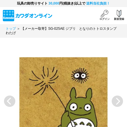
玩具の卸売りサイト
30,000
円(税抜き)以上で
送料当社負担！
ログイン
新規登録
トップ
＞ 【メーカー取寄】SG-025AE ジブリ となりのトトロスタンプ
わたげ
Previous
Next