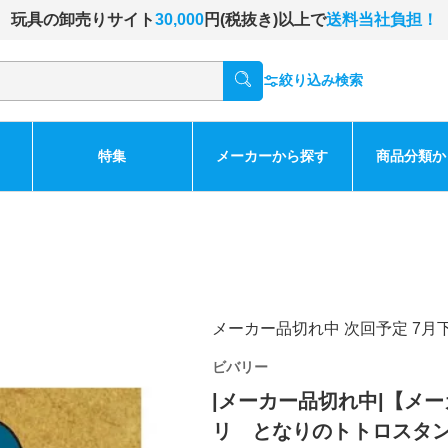
玩具の卸売りサイト
30,000
円(税抜き)以上で
送料当社負担！
絞り込み検索
特集
メーカーから探す
商品分類か
メーカー品切れ中 次回予定 7月
ビバリー
|メーカー品切れ中|【メーカ
リ となりのトトロスタ