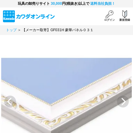
玩具の卸売りサイト
30,000
円(税抜き)以上で
送料当社負担！
ログイン
新規登録
トップ
＞ 【メーカー取寄】GF031H 豪華パネル０３１
Previous
Next