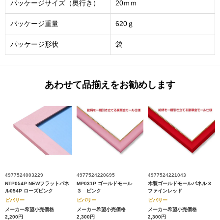
パッケージサイズ（奥行き）
20ｍｍ
パッケージ重量
620ｇ
パッケージ形状
袋
あわせて品揃えをお勧めします
4977524003229
4977524220695
4977524221043
NTP054P NEWフラットパネ
MP031P ゴールドモール
木製ゴールドモールパネル 3
ル054P ローズピンク
３ ピンク
ファインレッド
ビバリー
ビバリー
ビバリー
メーカー希望小売価格
メーカー希望小売価格
メーカー希望小売価格
2,200円
2,300円
2,300円