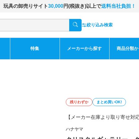
玩具の卸売りサイト
30,000
円(税抜き)以上で
送料当社負担！
絞り込み検索
特集
メーカーから探す
商品分類か
残りわずか
まとめ買いOK!
【メーカー在庫より取り寄せ対
ハナヤマ