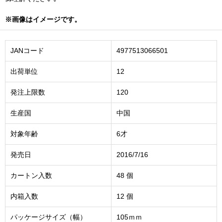
※画像はイメージです。
JANコード
4977513066501
出荷単位
12
発注上限数
120
生産国
中国
対象年齢
6才
発売日
2016/7/16
カートン入数
48 個
内箱入数
12 個
パッケージサイズ（幅）
105ｍｍ