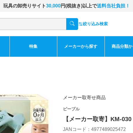
玩具の卸売りサイト
30,000
円(税抜き)以上で
送料当社負担！
絞り込み検索
特集
メーカーから探す
商品分類か
メーカー取寄せ商品
ピープル
【メーカー取寄】KM-03
JANコード：4977489025472