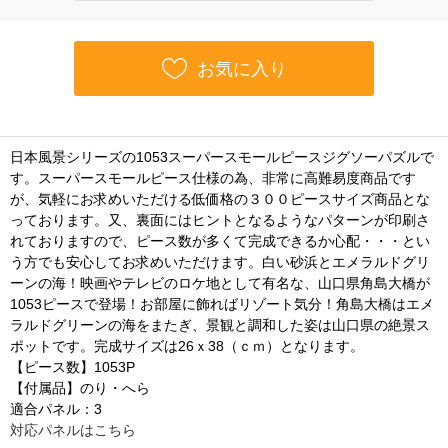
お気に入り
日本風景シリーズの1053スーパースモールピースジグソーパズルで
す。スーパースモールピース仕様の為、非常に高難易度商品です
が、気軽にお求めいただける低価格の３００ピースサイズ商品とな
っております。又、裏面にはヒントとなるようなパターンが印刷さ
れておりますので、ピース数が多くて完成できるか心配・・・とい
う方でも安心してお求めいただけます。白い砂浜とエメラルドグリ
ーンの海！映画やテレビのロケ地として有名な、山口県角島大橋が
1053ピースで登場！お部屋に飾ればリゾート気分！角島大橋はエメ
ラルドグリーンの海をまたぎ、景観と調和した姿は山口県の絶景ス
ポットです。完成サイズは26ｘ38（ｃｍ）となります。
【ピース数】1053P
【付属品】のり・へら
適合パネル：3
対応パネルはこちら