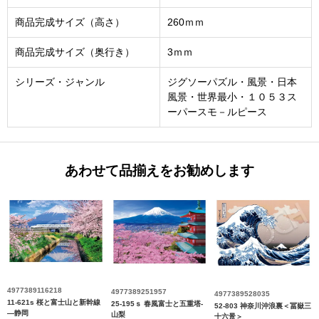
商品完成サイズ（高さ）
260ｍｍ
商品完成サイズ（奥行き）
3ｍｍ
シリーズ・ジャンル
ジグソーパズル・風景・日本
風景・世界最小・１０５３ス
ーパースモ－ルピース
あわせて品揃えをお勧めします
4977389116218
4977389251957
4977389528035
11-621s 桜と富士山と新幹線
25-195ｓ 春風富士と五重塔-
52-803 神奈川沖浪裏＜冨嶽三
―静岡
山梨
十六景＞