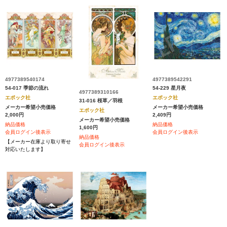
4977389540174
4977389542291
54-017 季節の流れ
54-229 星月夜
4977389310166
エポック社
エポック社
31-016 桜草／羽根
メーカー希望小売価格
メーカー希望小売価格
エポック社
2,000円
2,409円
メーカー希望小売価格
納品価格
納品価格
1,600円
会員ログイン後表示
会員ログイン後表示
納品価格
【メーカー在庫より取り寄せ
会員ログイン後表示
対応いたします】