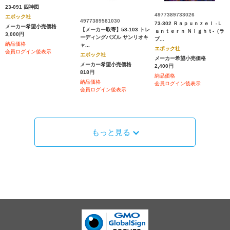
23-091 四神図
4977389733026
エポック社
4977389581030
73-302 Ｒａｐｕｎｚｅｌ -Ｌ
メーカー希望小売価格
【メーカー取寄】58-103 トレ
ａｎｔｅｒｎ Ｎｉｇｈｔ-（ラ
3,000円
ーディングパズル サンリオキ
プ...
納品価格
ャ...
エポック社
会員ログイン後表示
エポック社
メーカー希望小売価格
メーカー希望小売価格
2,400円
818円
納品価格
納品価格
会員ログイン後表示
会員ログイン後表示
もっと見る