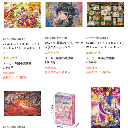
4977389127078
4977389978021
4977389734047
12-707s 薬屋のひとりごと キ
97-802 Ｂｏｏｋｓｈｅｌｆ／
73-404 Ｃｈｉｐ’ｎ Ｄａｌ
ャラクターシーンズ
Ｗｉｎｎｉｅ ｔｈｅ Ｐｏｏｈ
ｅ－Ｌｅｔ’ｓ ｍａｋｅ ｔ
ｏ...
エポック社
エポック社
エポック社
メーカー希望小売価格
メーカー希望小売価格
3,545円
4,000円
メーカー希望小売価格
2,545円
納品価格
納品価格
会員ログイン後表示
会員ログイン後表示
納品価格
会員ログイン後表示
4977389230914