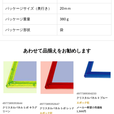
パッケージサイズ（奥行き）
20ｍｍ
パッケージ重量
380ｇ
パッケージ形状
袋
あわせて品揃えをお勧めします
4977389304233
クリスタルパネル 3 ブルー
エポック社
4977389353644
4977389352647
クリスタルパネル 1-ボ キラグ
メーカー希望小売価格
クリスタルパネル 1-ボ レッド
リーン
1,500円
エポック社