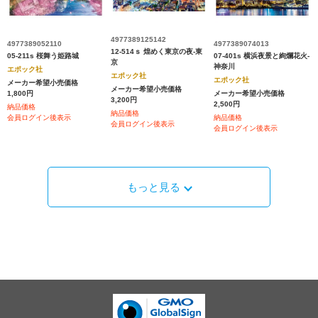
4977389125142
4977389052110
4977389074013
12-514ｓ 煌めく東京の夜-東
05-211s 桜舞う姫路城
07-401s 横浜夜景と絢爛花火-
京
神奈川
エポック社
エポック社
エポック社
メーカー希望小売価格
メーカー希望小売価格
1,800円
メーカー希望小売価格
3,200円
2,500円
納品価格
納品価格
会員ログイン後表示
納品価格
会員ログイン後表示
会員ログイン後表示
もっと見る