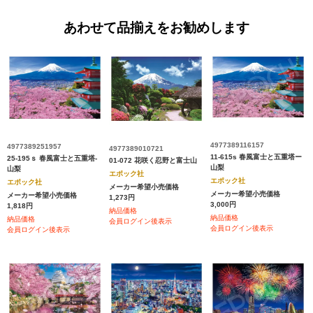
あわせて品揃えをお勧めします
4977389116157
4977389251957
4977389010721
11-615s 春風富士と五重塔ー
25-195ｓ 春風富士と五重塔-
01-072 花咲く忍野と富士山
山梨
山梨
エポック社
エポック社
エポック社
メーカー希望小売価格
メーカー希望小売価格
メーカー希望小売価格
1,273円
3,000円
1,818円
納品価格
納品価格
納品価格
会員ログイン後表示
会員ログイン後表示
会員ログイン後表示