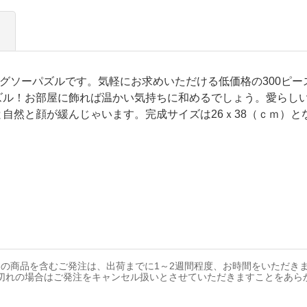
ジグソーパズルです。気軽にお求めいただける低価格の300ピ
ル！お部屋に飾れば温かい気持ちに和めるでしょう。愛らしい
自然と顔が緩んじゃいます。完成サイズは26ｘ38（ｃｍ）と
の商品を含むご発注は、出荷までに1～2週間程度、お時間をいただき
切れの場合はご発注をキャンセル扱いとさせていただきますことをあら