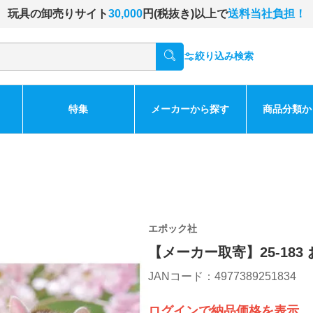
玩具の卸売りサイト
30,000
円(税抜き)以上で
送料当社負担！
絞り込み検索
特集
メーカーから探す
商品分類か
エポック社
【メーカー取寄】25-18
JANコード：4977389251834
ログインで納品価格を表示