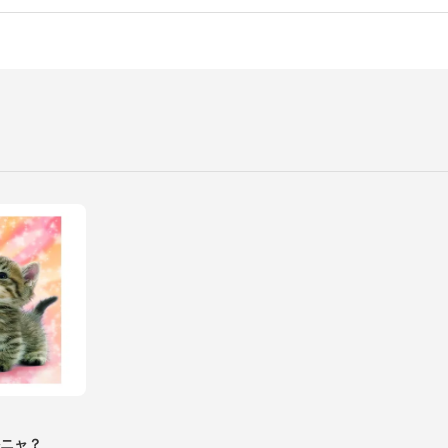
にかニャ？