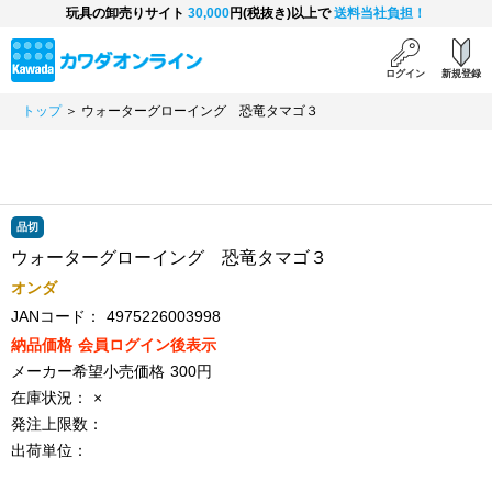
玩具の卸売りサイト
30,000
円(税抜き)以上で
送料当社負担！
ログイン
新規登録
トップ
＞ ウォーターグローイング 恐竜タマゴ３
品切
ウォーターグローイング 恐竜タマゴ３
オンダ
JANコード：
4975226003998
納品価格
会員ログイン後表示
メーカー希望小売価格
300円
在庫状況：
×
発注上限数：
出荷単位：