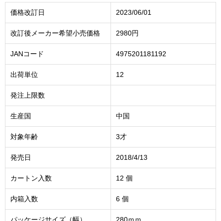
価格改訂日
2023/06/01
改訂後メーカー希望小売価格
2980円
JANコード
4975201181192
出荷単位
12
発注上限数
生産国
中国
対象年齢
3才
発売日
2018/4/13
カートン入数
12 個
内箱入数
6 個
パッケージサイズ（幅）
280ｍｍ