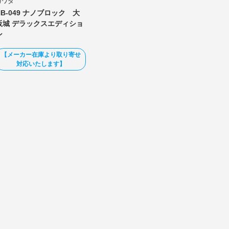
カワダ
NB-049 ナノブロック 大
阪城 デラックスエディショ
ン
【メーカー在庫より取り寄せ
対応いたします】