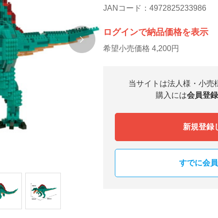
JANコード：4972825233986
ログインで納品価格を表示
希望小売価格 4,200円
当サイトは法人様・小売
購入には
会員登録
新規登録
すでに会員