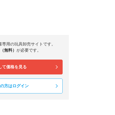
様専用の玩具卸売サイトです。
（無料）
が必要です。
して価格を見る
の方はログイン