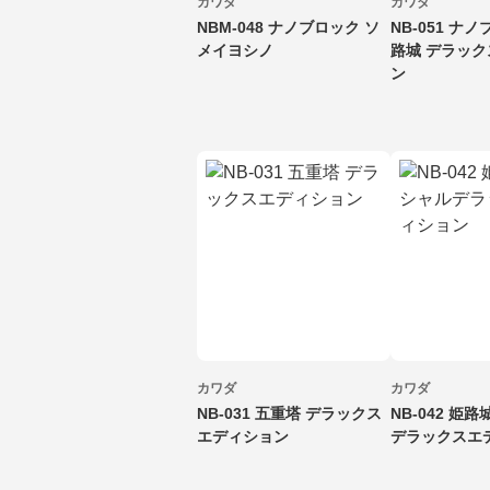
カワダ
カワダ
NBM-048 ナノブロック ソ
NB-051 ナ
メイヨシノ
路城 デラッ
ン
カワダ
カワダ
NB-031 五重塔 デラックス
NB-042 姫
エディション
デラックスエ