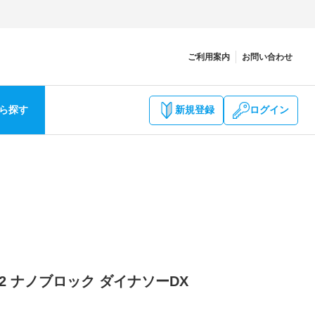
ご利用案内
お問い合わせ
ら探す
新規登録
ログイン
2 ナノブロック ダイナソーDX