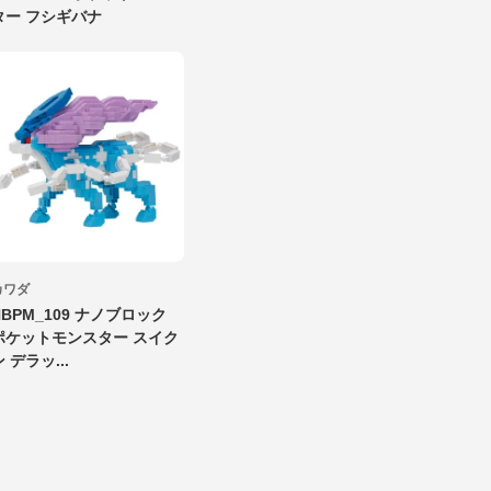
ター フシギバナ
カワダ
NBPM_109 ナノブロック
ポケットモンスター スイク
ン デラッ...