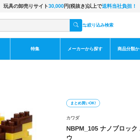
玩具の卸売りサイト
30,000
円(税抜き)以上で
送料当社負担！
絞り込み検索
特集
メーカーから探す
商品分類か
まとめ買いOK!
カワダ
NBPM_105 ナノブロッ
ウ