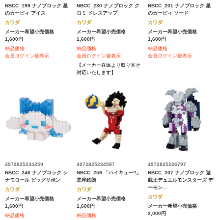
NBCC_199 ナノブロック 星
NBCC_230 ナノブロック ク
NBCC_201 ナノブロック 星
のカービィ アイス
ロミ ドレスアップ
のカービィ ソード
カワダ
カワダ
カワダ
メーカー希望小売価格
メーカー希望小売価格
メーカー希望小売価格
1,600円
1,600円
1,600円
納品価格
納品価格
納品価格
会員ログイン後表示
会員ログイン後表示
会員ログイン後表示
【メーカー在庫より取り寄せ
対応いたします】
4972825234259
4972825234587
4972825226797
NBCC_246 ナノブロック シ
NBCC_259 「ハイキュー!!」
NBCC_207 ナノブロック 遊
ナモロール ビッグリボン
黒尾鉄朗
戯王デュエルモンスターズ デ
ーモン...
カワダ
カワダ
カワダ
メーカー希望小売価格
メーカー希望小売価格
1,600円
1,600円
メーカー希望小売価格
2,000円
納品価格
納品価格