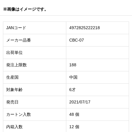
※画像はイメージです。
JANコード
4972825222218
メーカー品番
CBC-07
出荷単位
発注上限数
188
生産国
中国
対象年齢
6才
発売日
2021/07/17
カートン入数
48 個
内箱入数
12 個