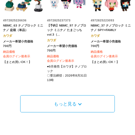
4972825226636
4972825237373
4972825223093
NBMC_63 ナノブロック ミニ
【予約】NBMC_97 ナノブロ
NBMC_37 ナノブロック ミニ
ナノ 盆栽（単品）
ック ミニナノ たまごっち
ナノ SPY×FAMILY
vol.3（...
カワダ
カワダ
カワダ
メーカー希望小売価格
メーカー希望小売価格
700円
メーカー希望小売価格
700円
700円
納品価格
納品価格
会員ログイン後表示
納品価格
会員ログイン後表示
会員ログイン後表示
【まとめ買いOK！】
【まとめ買いOK！】
●9月発売【カワダ】ナノブロ
ック
〇受注締切：2026年8月31日
13時
もっと見る