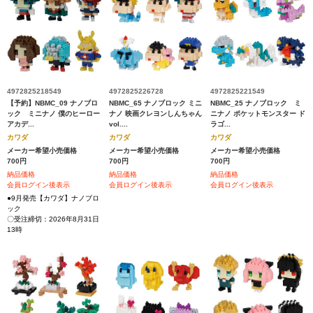
4972825218549
4972825226728
4972825221549
【予約】NBMC_09 ナノブロ
NBMC_65 ナノブロック ミニ
NBMC_25 ナノブロック ミ
ック ミニナノ 僕のヒーロー
ナノ 映画クレヨンしんちゃん
ニナノ ポケットモンスター ド
アカデ...
vol....
ラゴ...
カワダ
カワダ
カワダ
メーカー希望小売価格
メーカー希望小売価格
メーカー希望小売価格
700円
700円
700円
納品価格
納品価格
納品価格
会員ログイン後表示
会員ログイン後表示
会員ログイン後表示
●9月発売【カワダ】ナノブロ
ック
〇受注締切：2026年8月31日
13時