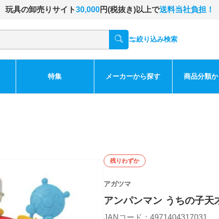
玩具の卸売りサイト
30,000
円(税抜き)以上で
送料当社負担！
絞り込み検索
特集
メーカーから探す
商品分類か
残りわずか
アガツマ
アンパンマン うちの子天
JANコード：4971404317031