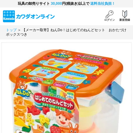
玩具の卸売りサイト
30,000
円(税抜き)以上で
送料当社負担！
ログイン
新規登録
トップ
＞ 【メーカー取寄】ねんDo！はじめてのねんどセット おかたづけ
ボックスつき