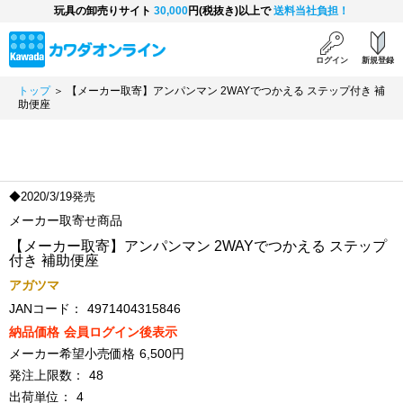
玩具の卸売りサイト
30,000
円(税抜き)以上で
送料当社負担！
ログイン
新規登録
トップ
＞ 【メーカー取寄】アンパンマン 2WAYでつかえる ステップ付き 補
助便座
◆2020/3/19発売
メーカー取寄せ商品
【メーカー取寄】アンパンマン 2WAYでつかえる ステップ
付き 補助便座
アガツマ
JANコード：
4971404315846
納品価格
会員ログイン後表示
メーカー希望小売価格
6,500円
発注上限数：
48
出荷単位：
4