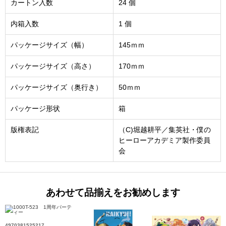
カートン入数
24 個
内箱入数
1 個
パッケージサイズ（幅）
145ｍｍ
パッケージサイズ（高さ）
170ｍｍ
パッケージサイズ（奥行き）
50ｍｍ
パッケージ形状
箱
版権表記
（C)堀越耕平／集英社・僕の
ヒーローアカデミア製作委員
会
あわせて品揃えをお勧めします
4970381525217