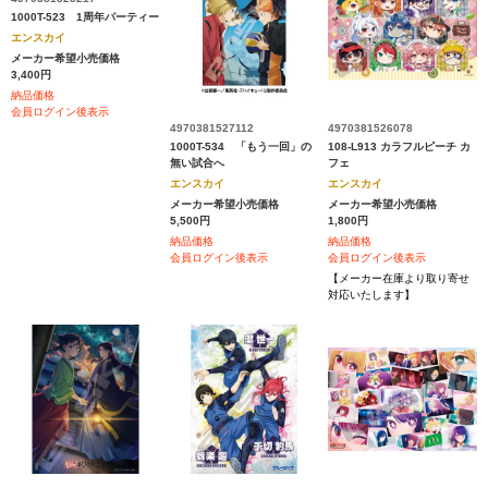
1000T-523 1周年パーティー
エンスカイ
メーカー希望小売価格
3,400円
納品価格
会員ログイン後表示
4970381527112
4970381526078
1000T-534 「もう一回」の
108-L913 カラフルピーチ カ
無い試合へ
フェ
エンスカイ
エンスカイ
メーカー希望小売価格
メーカー希望小売価格
5,500円
1,800円
納品価格
納品価格
会員ログイン後表示
会員ログイン後表示
【メーカー在庫より取り寄せ
対応いたします】