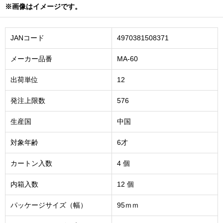
※画像はイメージです。
JANコード
4970381508371
メーカー品番
MA-60
出荷単位
12
発注上限数
576
生産国
中国
対象年齢
6才
カートン入数
4 個
内箱入数
12 個
パッケージサイズ（幅）
95ｍｍ