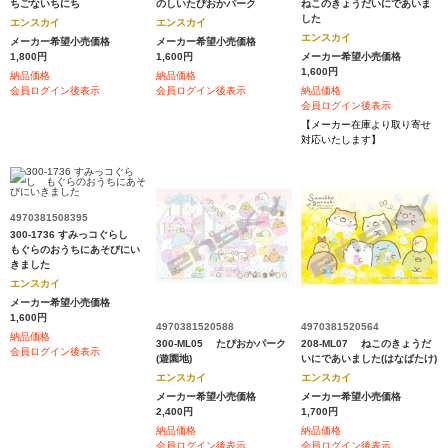
ちごないちにち
のしいたぴおかパーク
ねこのきょうだいにであいま
した
エンスカイ
エンスカイ
エンスカイ
メーカー希望小売価格
メーカー希望小売価格
1,800円
1,600円
メーカー希望小売価格
1,600円
納品価格
納品価格
会員ログイン後表示
会員ログイン後表示
納品価格
会員ログイン後表示
【メーカー在庫より取り寄せ
対応いたします】
4970381508395
300-1736 すみっコぐらし
もぐらのおうちにあそびにい
きました
エンスカイ
メーカー希望小売価格
1,600円
4970381520588
4970381520564
納品価格
300-ML05 たぴおかパーク
208-ML07 ねこのきょうだ
会員ログイン後表示
(遊園地)
いにであいました(はなばたけ)
エンスカイ
エンスカイ
メーカー希望小売価格
メーカー希望小売価格
2,400円
1,700円
納品価格
納品価格
会員ログイン後表示
会員ログイン後表示