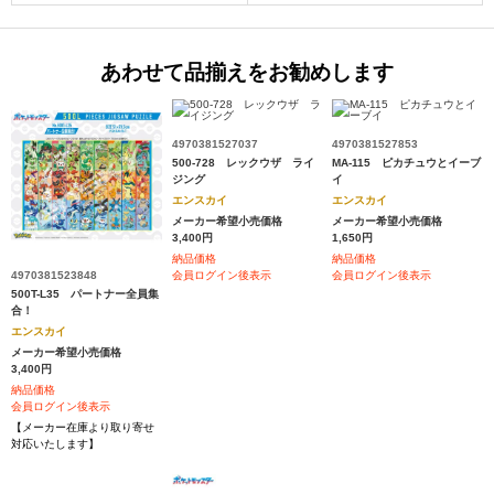
あわせて品揃えをお勧めします
4970381527037
4970381527853
500-728 レックウザ ライ
MA-115 ピカチュウとイーブ
ジング
イ
エンスカイ
エンスカイ
メーカー希望小売価格
メーカー希望小売価格
3,400円
1,650円
納品価格
納品価格
4970381523848
会員ログイン後表示
会員ログイン後表示
500T-L35 パートナー全員集
合！
エンスカイ
メーカー希望小売価格
3,400円
納品価格
会員ログイン後表示
【メーカー在庫より取り寄せ
対応いたします】