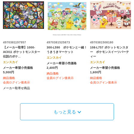
4970381197957
4970381525873
4970381508180
【メーカー取寄】1000-
300-L590 ポケモンと一緒！
108-L757 ポケットモンスタ
AC011 ポケットモンスター
うきうきマーケット
ー ポケモンスイーツパーテ
伝説のポケ...
ィー
エンスカイ
エンスカイ
エンスカイ
メーカー希望小売価格
メーカー希望小売価格
2,400円
メーカー希望小売価格
5,000円
1,600円
納品価格
納品価格
会員ログイン後表示
納品価格
会員ログイン後表示
会員ログイン後表示
メーカー取寄せ商品
もっと見る