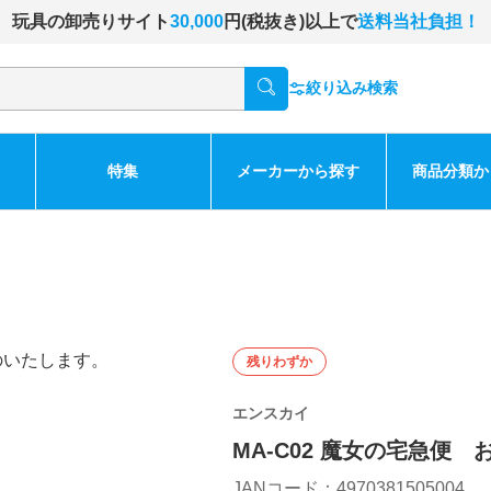
玩具の卸売りサイト
30,000
円(税抜き)以上で
送料当社負担！
絞り込み検索
特集
メーカーから探す
商品分類か
残りわずか
エンスカイ
MA-C02 魔女の宅急便
JANコード：4970381505004