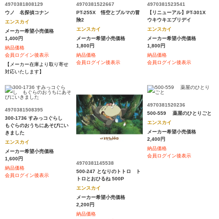
4970381808129
4970381522667
4970381523541
ウノ 名探偵コナン
PT-255X 悟空とブルマの冒
【リニューアル】PT-301X
険2
ウキウキエブリデイ
エンスカイ
エンスカイ
エンスカイ
メーカー希望小売価格
1,400円
メーカー希望小売価格
メーカー希望小売価格
1,800円
1,800円
納品価格
会員ログイン後表示
納品価格
納品価格
会員ログイン後表示
会員ログイン後表示
【メーカー在庫より取り寄せ
対応いたします】
4970381520236
4970381508395
500-559 薬屋のひとりごと
300-1736 すみっコぐらし
エンスカイ
もぐらのおうちにあそびにい
メーカー希望小売価格
きました
2,400円
エンスカイ
納品価格
メーカー希望小売価格
会員ログイン後表示
1,600円
4970381145538
納品価格
500-247 となりのトトロ ト
会員ログイン後表示
トロとおひるね 500P
エンスカイ
メーカー希望小売価格
2,200円
納品価格