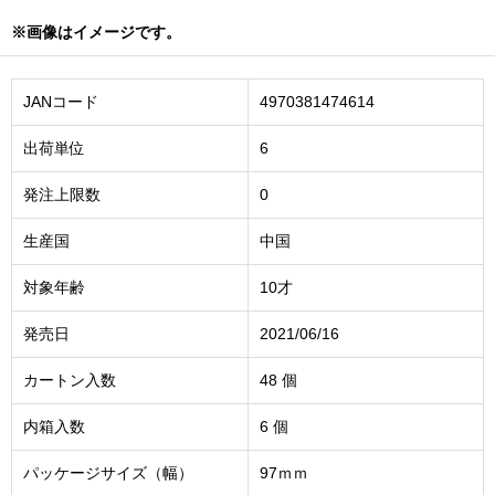
※画像はイメージです。
JANコード
4970381474614
出荷単位
6
発注上限数
0
生産国
中国
対象年齢
10才
発売日
2021/06/16
カートン入数
48 個
内箱入数
6 個
パッケージサイズ（幅）
97ｍｍ