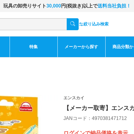
玩具の卸売りサイト
30,000
円(税抜き)以上で
送料当社負担！
絞り込み検索
特集
メーカーから探す
商品分類か
エンスカイ
【メーカー取寄】エンス
JANコード：4970381471712
ログインで納品価格を表示