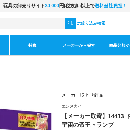
玩具の卸売りサイト
30,000
円(税抜き)以上で
送料当社負担！
絞り込み検索
特集
メーカーから探す
商品分類か
メーカー取寄せ商品
エンスカイ
【メーカー取寄】14413
宇宙の帝王トランプ