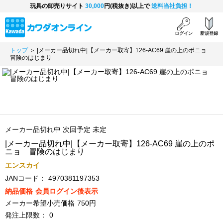
玩具の卸売りサイト
30,000
円(税抜き)以上で
送料当社負担！
ログイン
新規登録
トップ
＞ |メーカー品切れ中|【メーカー取寄】126-AC69 崖の上のポニョ
冒険のはじまり
メーカー品切れ中 次回予定 未定
|メーカー品切れ中|【メーカー取寄】126-AC69 崖の上のポ
ニョ 冒険のはじまり
エンスカイ
JANコード：
4970381197353
納品価格
会員ログイン後表示
メーカー希望小売価格
750円
発注上限数：
0