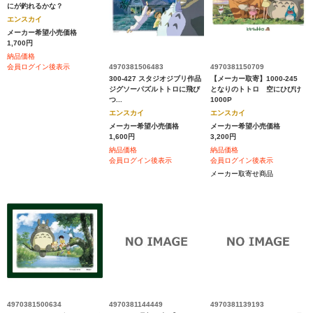
にが釣れるかな？
エンスカイ
メーカー希望小売価格
1,700円
納品価格
4970381506483
4970381150709
会員ログイン後表示
300-427 スタジオジブリ作品
【メーカー取寄】1000-245
ジグソーパズルトトロに飛び
となりのトトロ 空にひびけ
つ...
1000P
エンスカイ
エンスカイ
メーカー希望小売価格
メーカー希望小売価格
1,600円
3,200円
納品価格
納品価格
会員ログイン後表示
会員ログイン後表示
メーカー取寄せ商品
4970381500634
4970381144449
4970381139193