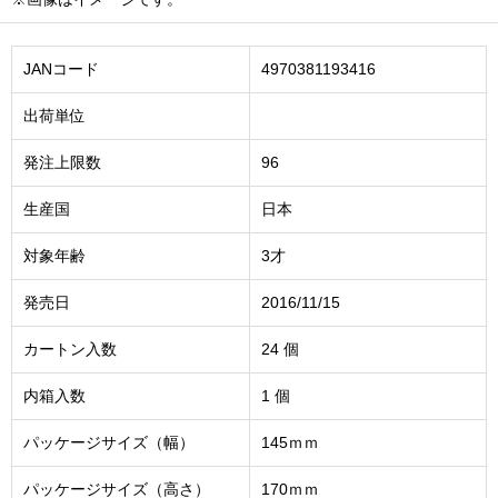
JANコード
4970381193416
出荷単位
発注上限数
96
生産国
日本
対象年齢
3才
発売日
2016/11/15
カートン入数
24 個
内箱入数
1 個
パッケージサイズ（幅）
145ｍｍ
パッケージサイズ（高さ）
170ｍｍ