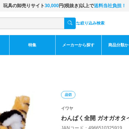
玩具の卸売りサイト
30,000
円(税抜き)以上で
送料当社負担！
絞り込み検索
特集
メーカーから探す
商品分類か
品切
イワヤ
わんぱく全開 ガオガオタ
JANコード：4966510325919