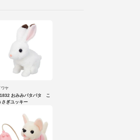
イワヤ
31832 おみみパタパタ こ
うさぎユッキー