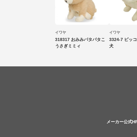
イワヤ
イワヤ
318317 おみみパタパタこ
3324-7 ピ
うさぎミミィ
犬
メーカー公式H