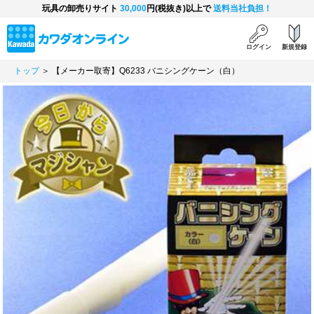
玩具の卸売りサイト
30,000
円(税抜き)以上で
送料当社負担！
ログイン
新規登録
トップ
＞ 【メーカー取寄】Q6233 バニシングケーン（白）