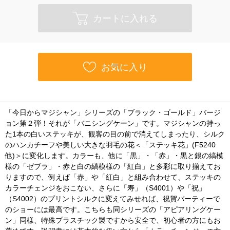
カートに入れる
お気に入り
「今日からマジシャン」シリーズの「ブラック・ゴールド」バージ
ョン第２弾！それが「バニシングケーン」です。マジシャンの持っ
た1本の白いステッキが、観客の目の前で消えてしまったり、シルク
のハンカチーフや美しい大きな羽毛の花＜「ステッキ花」(F5240
他)＞に変化します。カラーも、他に「黒」・「赤」・黒と銀の縞模
様の「ゼブラ」・赤と白の縞模様の「紅白」と多彩に取り揃えてお
りますので、例えば「赤」や「紅白」と組み合わせて、ステッキの
カラーチェンジをおこない、さらに「寿」（S4001）や「祝」
（S4002）のプリントシルクに変えてみせれば、祝賀パーティーで
のショーには最高です。こちらも同シリーズの「アピアリングケー
ン」同様、特殊プラスチック製ですから安全で、初心者の方にもお