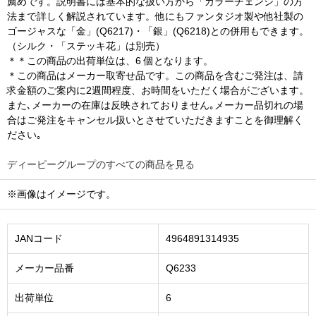
薦めです。説明書には基本的な扱い方から「カラーチェンジ」の方
法まで詳しく解説されています。他にもファンタジオ製や他社製の
ゴージャスな「金」(Q6217)・「銀」(Q6218)との併用もできます。
（シルク・「ステッキ花」は別売）
＊＊この商品の出荷単位は、6 個となります。
＊この商品はメーカー取寄せ品です。この商品を含むご発注は、請
求金額のご案内に2週間程度、お時間をいただく場合がございます。
また､メーカーの在庫は反映されておりません｡メーカー品切れの場
合はご発注をキャンセル扱いとさせていただきますことを御理解く
ださい｡
ディーピーグループのすべての商品を見る
※画像はイメージです。
JANコード
4964891314935
メーカー品番
Q6233
出荷単位
6