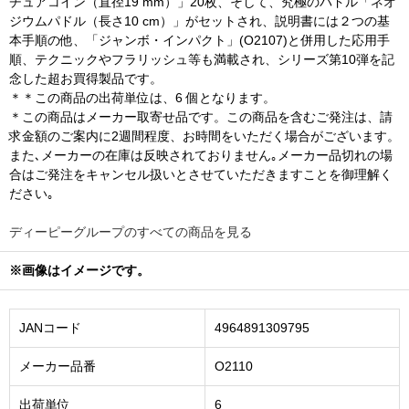
チュアコイン（直径19 mm）」20枚、そして、究極のパドル「ネオ
ジウムパドル（長さ10 cm）」がセットされ、説明書には２つの基
本手順の他、「ジャンボ・インパクト」(O2107)と併用した応用手
順、テクニックやフラリッシュ等も満載され、シリーズ第10弾を記
念した超お買得製品です。
＊＊この商品の出荷単位は、6 個となります。
＊この商品はメーカー取寄せ品です。この商品を含むご発注は、請
求金額のご案内に2週間程度、お時間をいただく場合がございます。
また､メーカーの在庫は反映されておりません｡メーカー品切れの場
合はご発注をキャンセル扱いとさせていただきますことを御理解く
ださい｡
ディーピーグループのすべての商品を見る
※画像はイメージです。
JANコード
4964891309795
メーカー品番
O2110
出荷単位
6