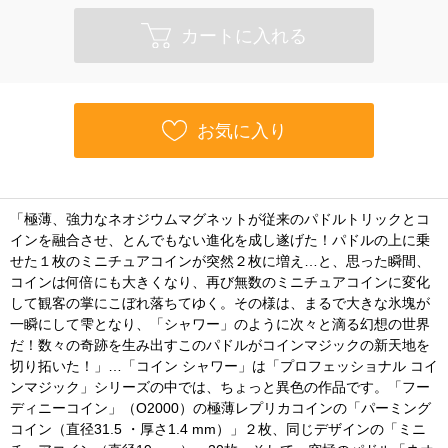
カートに入れる
お気に入り
「極薄、強力なネオジウムマグネットが従来のパドルトリックとコ
インを融合させ、とんでもない進化を成し遂げた！パドルの上に乗
せた１枚のミニチュアコインが突然２枚に増え…と、思った瞬間、
コインは何倍にも大きくなり、再び無数のミニチュアコインに変化
して観客の掌にこぼれ落ちてゆく。その様は、まるで大きな氷塊が
一瞬にして雫となり、「シャワー」のように次々と滴る幻想の世界
だ！数々の奇跡を生み出すこのパドルがコインマジックの新天地を
切り拓いた！」…「コイン シャワー」は「プロフェッショナル コイ
ンマジック」シリーズの中では、ちょっと異色の作品です。「フー
ディニーコイン」（O2000）の極薄レプリカコインの「パーミング
コイン（直径31.5 ・厚さ1.4 mm）」２枚、同じデザインの「ミニ