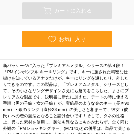
カートに入れる
お気に入り
新パッケージに入った「プレミアムメタル」シリーズの第４段！
「PMインポシブル キー＆リング」です。キーに施された精密な仕
掛けを知っているアナタだけが、キーにリングを通したり、外した
りできるのです。この製品は、「プレミアムメタル」シリーズとし
て、その小さなリングデザインさえにも趣向をこらした、まさにプ
レミアムな製品です。説明書に新たに加えた、デートの時に使える
手順（男の子編・女の子編）が、宝飾品のような金のキー（長さ90
mm）・銀のリング（直径23 mm）の美しさと相まって、彼女（彼
氏）への恋の魔法となること請け合いです！そして、タネの性格
上、異った素材を使用し、製法も異なるにもかかわらず、全く同じ
外観の「PMショッキングキー」(M7141)との併用は、単品で演じる