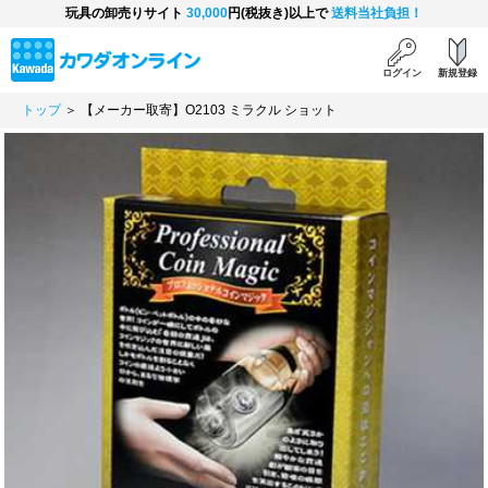
玩具の卸売りサイト
30,000
円(税抜き)以上で
送料当社負担！
ログイン
新規登録
トップ
＞ 【メーカー取寄】O2103 ミラクル ショット