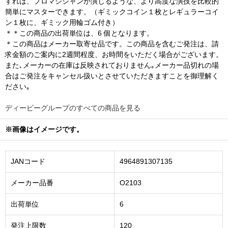
すれば、プロマジシャンが演じるような、より高度な演技を比較的
簡単にマスターできます。（ギミックコイン１枚とレギュラーコイ
ン１枚に、ギミック用輪ゴム付き）
＊＊この商品の出荷単位は、6 個となります。
＊この商品はメーカー取寄せ品です。この商品を含むご発注は、請
求金額のご案内に2週間程度、お時間をいただく場合がございます。
また､メーカーの在庫は反映されておりません｡メーカー品切れの場
合はご発注をキャンセル扱いとさせていただきますことを御理解く
ださい｡
ディーピーグループのすべての商品を見る
※画像はイメージです。
JANコード
4964891307135
メーカー品番
O2103
出荷単位
6
発注上限数
120