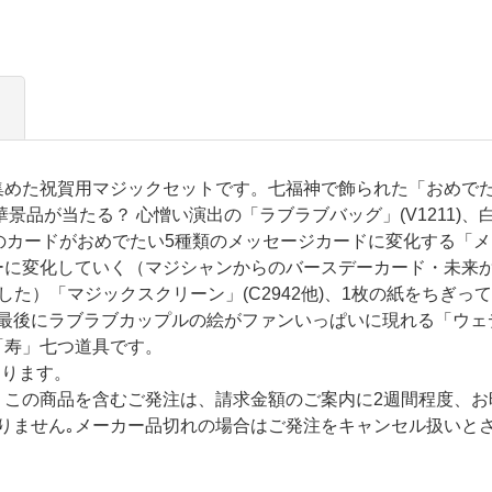
集めた祝賀用マジックセットです。七福神で飾られた「おめで
、豪華景品が当たる？ 心憎い演出の「ラブラブバッグ」(V1211
7のカードがおめでたい5種類のメッセージカードに変化する「メッセ
ーに変化していく（マジシャンからのバースデーカード・未来
た）「マジックスクリーン」(C2942他)、1枚の紙をちぎっ
)、最後にラブラブカップルの絵がファンいっぱいに現れる「ウェディ
「寿」七つ道具です。
なります。
。この商品を含むご発注は、請求金額のご案内に2週間程度、お
りません｡メーカー品切れの場合はご発注をキャンセル扱いと