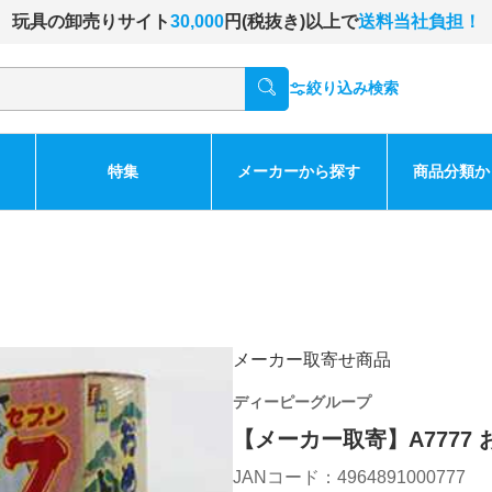
玩具の卸売りサイト
30,000
円(税抜き)以上で
送料当社負担！
絞り込み検索
特集
メーカーから探す
商品分類か
メーカー取寄せ商品
ディーピーグループ
【メーカー取寄】A7777
JANコード：4964891000777