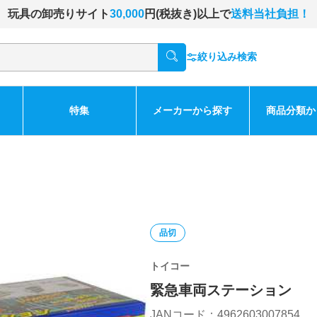
玩具の卸売りサイト
30,000
円(税抜き)以上で
送料当社負担！
絞り込み検索
特集
メーカーから探す
商品分類か
品切
トイコー
緊急車両ステーション
JANコード：4962603007854