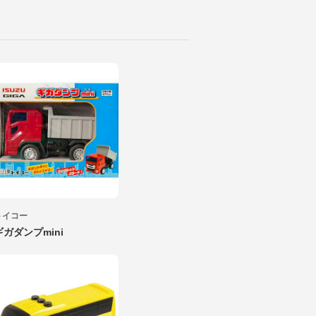
トイコー
ギガダンプmini