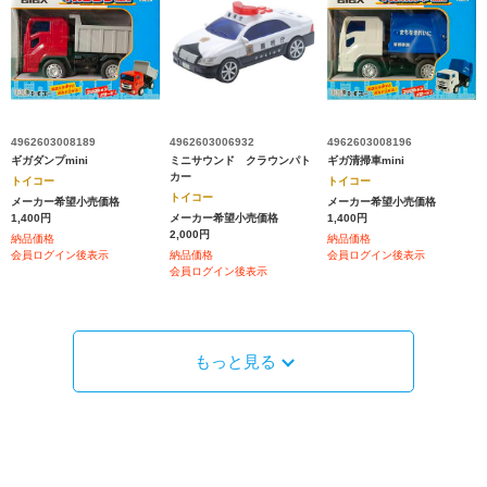
4962603008189
4962603006932
4962603008196
ギガダンプmini
ミニサウンド クラウンパト
ギガ清掃車mini
カー
トイコー
トイコー
トイコー
メーカー希望小売価格
メーカー希望小売価格
1,400円
メーカー希望小売価格
1,400円
2,000円
納品価格
納品価格
会員ログイン後表示
納品価格
会員ログイン後表示
会員ログイン後表示
もっと見る