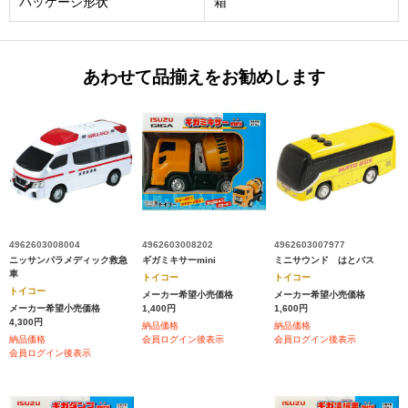
パッケージ形状
箱
あわせて品揃えをお勧めします
4962603008004
4962603008202
4962603007977
ニッサンパラメディック救急
ギガミキサーmini
ミニサウンド はとバス
車
トイコー
トイコー
トイコー
メーカー希望小売価格
メーカー希望小売価格
メーカー希望小売価格
1,400円
1,600円
4,300円
納品価格
納品価格
納品価格
会員ログイン後表示
会員ログイン後表示
会員ログイン後表示